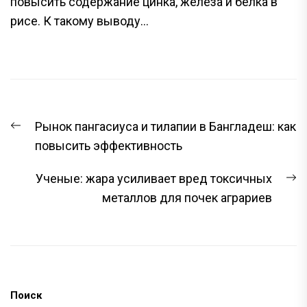
повысить содержание цинка, железа и белка в
рисе. К такому выводу...
НАВИГАЦИЯ
Предыдущая
Рынок пангасиуса и тилапии в Бангладеш: как
ПО
запись:
повысить эффективность
ЗАПИСЯМ
С
Ученые: жара усиливает вред токсичных
з
металлов для почек аграриев
Поиск