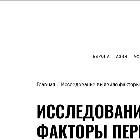
Перейти
к
содержимому
ЕВРОПА
АЗИЯ
АФ
Главная
Исследование выявило факторы 
ИССЛЕДОВАН
ФАКТОРЫ ПЕР