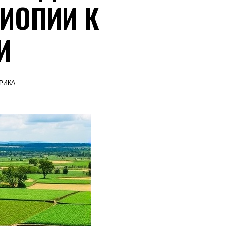
ИОПИИ К
И
РИКА