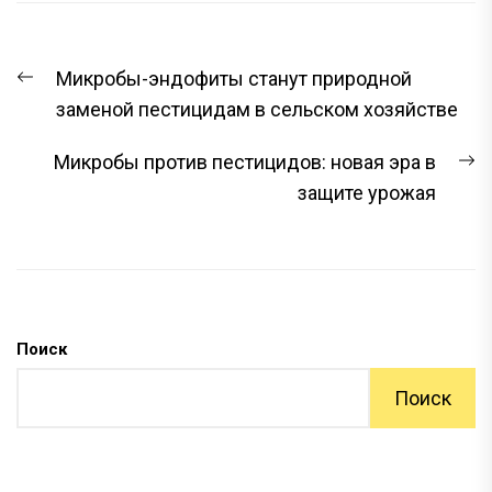
НАВИГАЦИЯ
Предыдущая
Микробы-эндофиты станут природной
ПО
запись:
заменой пестицидам в сельском хозяйстве
ЗАПИСЯМ
С
Микробы против пестицидов: новая эра в
з
защите урожая
Поиск
Поиск