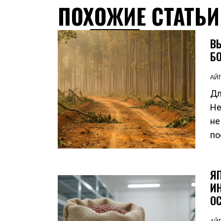
ПОХОЖИЕ СТАТЬИ
В
Б
АЙ
Дл
Не
не
по
Я
И
О