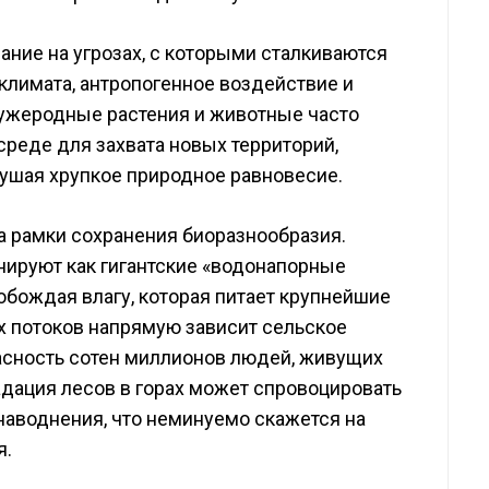
ние на угрозах, с которыми сталкиваются
климата, антропогенное воздействие и
ужеродные растения и животные часто
реде для захвата новых территорий,
рушая хрупкое природное равновесие.
а рамки сохранения биоразнообразия.
ируют как гигантские «водонапорные
обождая влагу, которая питает крупнейшие
ых потоков напрямую зависит сельское
асность сотен миллионов людей, живущих
адация лесов в горах может спровоцировать
 наводнения, что неминуемо скажется на
я.