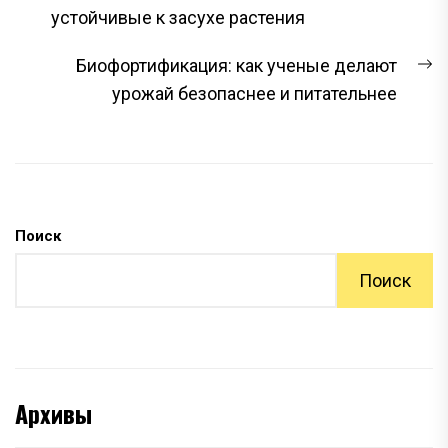
ПО
запись:
устойчивые к засухе растения
ЗАПИСЯМ
С
Биофортификация: как ученые делают
з
урожай безопаснее и питательнее
Поиск
Поиск
Архивы