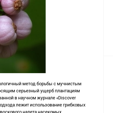
ологичный метод борьбы с мучнистым
осящим серьезный ущерб плантациям
ванной в научном журнале «Discover
 подхода лежит использование грибковых
воскового налета насекомых.