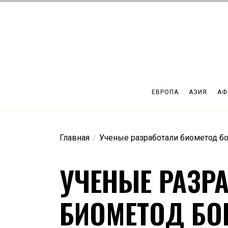
Перейти
к
содержимому
ЕВРОПА
АЗИЯ
АФ
Главная
Ученые разработали биометод б
УЧЕНЫЕ РАЗР
БИОМЕТОД БО