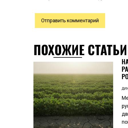
ПОХОЖИЕ СТАТЬИ
Н
Р
Р
ДИ
Ме
ру
дв
по