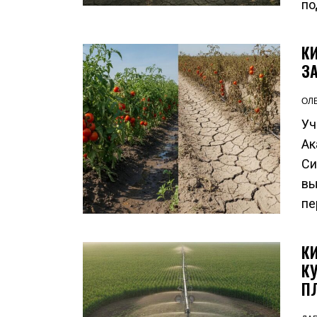
по
К
З
ОЛ
Уч
Ак
Си
вы
пе
К
К
П