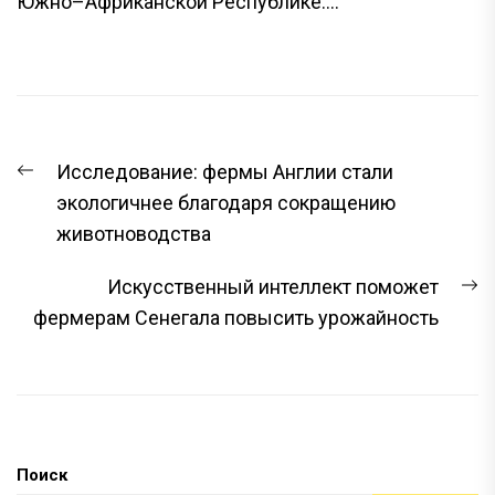
Южно–Африканской Республике....
НАВИГАЦИЯ
Предыдущая
Исследование: фермы Англии стали
ПО
запись:
экологичнее благодаря сокращению
ЗАПИСЯМ
животноводства
С
Искусственный интеллект поможет
з
фермерам Сенегала повысить урожайность
Поиск