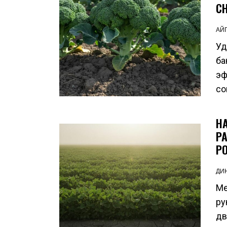
С
АЙ
Уд
ба
эф
со
Н
Р
Р
ДИ
Ме
ру
дв