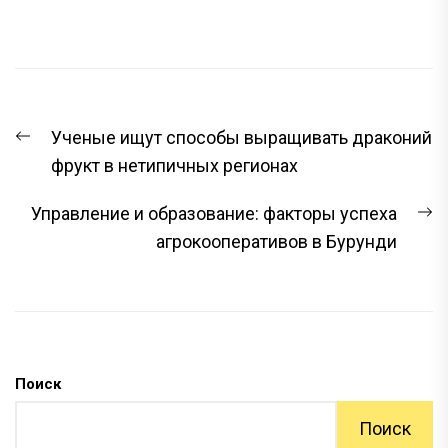
НАВИГАЦИЯ
Предыдущая
Ученые ищут способы выращивать драконий
ПО
запись:
фрукт в нетипичных регионах
ЗАПИСЯМ
С
Управление и образование: факторы успеха
з
агрокооперативов в Бурунди
Поиск
Поиск