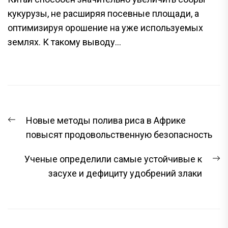
кукурузы, не расширяя посевные площади, а
оптимизируя орошение на уже используемых
землях. К такому выводу...
НАВИГАЦИЯ
Предыдущая
Новые методы полива риса в Африке
ПО
запись:
повысят продовольственную безопасность
ЗАПИСЯМ
С
Ученые определили самые устойчивые к
з
засухе и дефициту удобрений злаки