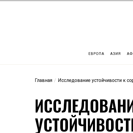
Перейти
к
содержимому
ЕВРОПА
АЗИЯ
АФ
Главная
Исследование устойчивости к с
ИССЛЕДОВАН
УСТОЙЧИВОСТ