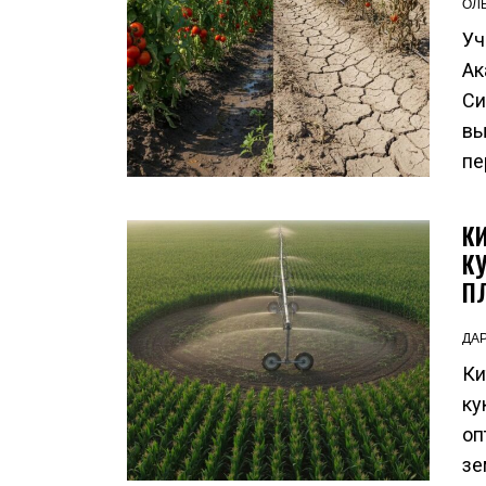
ОЛ
Уч
Ак
Си
вы
пе
К
К
П
ДА
Ки
ку
оп
зе