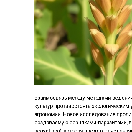
Взаимосвязь между методами ведения
культур противостоять экологическим 
агрономии. Новое исследование пролив
создаваемую сорняками-паразитами, в 
aegyptiaca), которая представляет зна