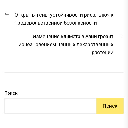
НАВИГАЦИЯ
Предыдущая
Открыты гены устойчивости риса: ключ к
ПО
запись:
продовольственной безопасности
ЗАПИСЯМ
С
Изменение климата в Азии грозит
з
исчезновением ценных лекарственных
растений
Поиск
Поиск