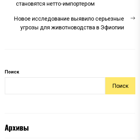
запись:
становятся нетто-импортером
ЗАПИСЯМ
С
Новое исследование выявило серьезные
з
угрозы для животноводства в Эфиопии
Поиск
Поиск
Архивы