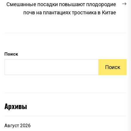
С
Смешанные посадки повышают плодородие
з
почв на плантациях тростника в Китае
Поиск
Поиск
Архивы
Август 2026