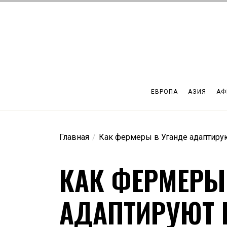
Перейти
к
содержимому
ЕВРОПА
АЗИЯ
АФ
Главная
Как фермеры в Уганде адаптиру
КАК ФЕРМЕРЫ
АДАПТИРУЮТ