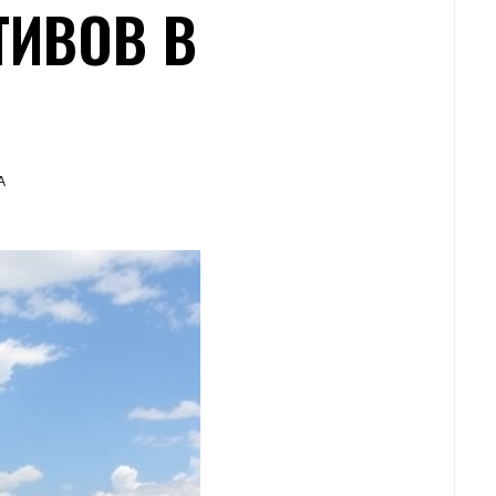
ТИВОВ В
А