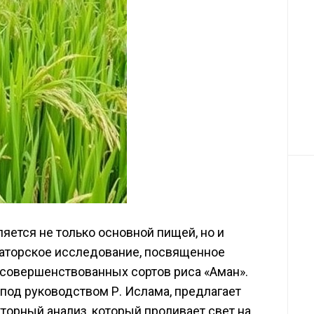
яется не только основной пищей, но и
аторское исследование, посвященное
усовершенствованных сортов риса «Аман».
 под руководством Р. Ислама, предлагает
орный анализ, который проливает свет на