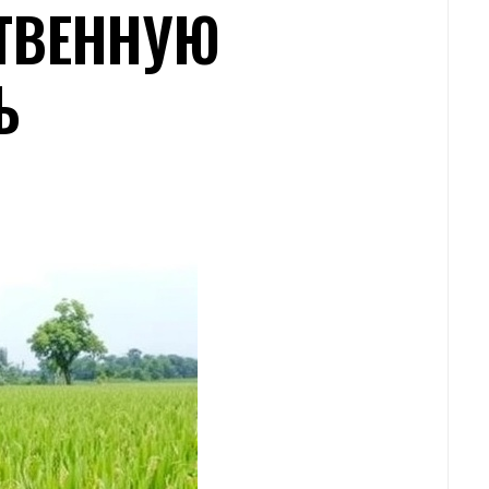
ТВЕННУЮ
Ь