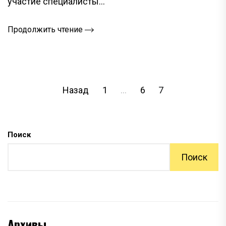
участие специалисты...
Продолжить чтение
ПАГИНАЦИЯ
Назад
1
…
6
7
ЗАПИСЕЙ
Поиск
Поиск
Архивы