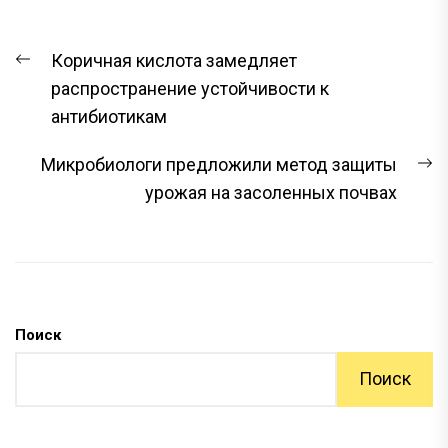
НАВИГАЦИЯ
Предыдущая
Коричная кислота замедляет
ПО
запись:
распространение устойчивости к
ЗАПИСЯМ
антибиотикам
С
Микробиологи предложили метод защиты
з
урожая на засоленных почвах
Поиск
Поиск