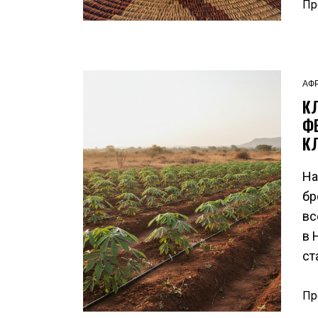
Пр
АФ
К
Ф
К
На
бр
вс
в 
ст
Пр