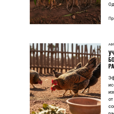
Од
Пр
АФ
У
Б
Р
Эф
ис
из
от
со
ра