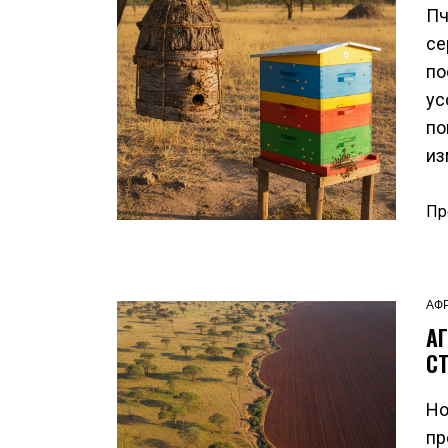
Пч
се
по
ус
по
из
Пр
АФ
А
С
Но
пр