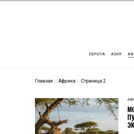
Перейти
к
содержимому
ЕВРОПА
АЗИЯ
АФ
Главная
Африка
Страница 2
АФ
М
П
Э