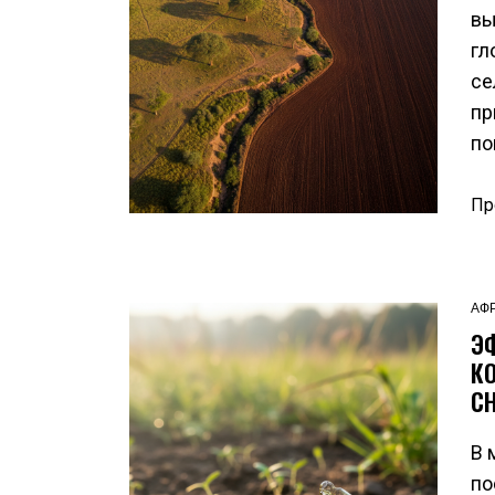
вы
гл
се
пр
по
Пр
АФ
Э
К
С
В 
по