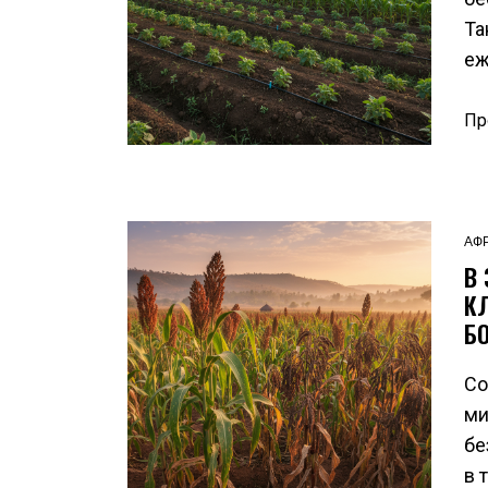
Та
еж
Пр
АФ
В
К
Б
Со
ми
бе
в 