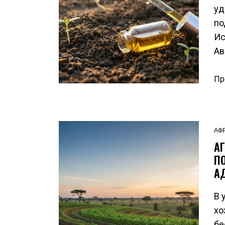
уд
по
Ис
Ав
Пр
АФ
А
П
А
В 
хо
бе