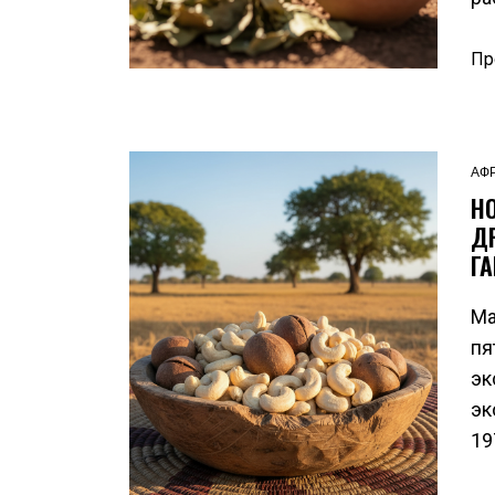
Пр
АФ
Н
Д
Г
Ма
пя
эк
эк
19