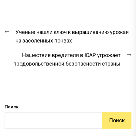
НАВИГАЦИЯ
Предыдущая
Ученые нашли ключ к выращиванию урожая
ПО
запись:
на засоленных почвах
ЗАПИСЯМ
С
Нашествие вредителя в ЮАР угрожает
з
продовольственной безопасности страны
Поиск
Поиск