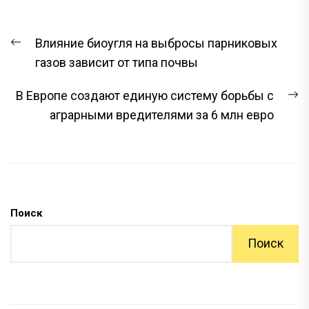
НАВИГАЦИЯ
Предыдущая
Влияние биоугля на выбросы парниковых
ПО
запись:
газов зависит от типа почвы
ЗАПИСЯМ
С
В Европе создают единую систему борьбы с
з
аграрными вредителями за 6 млн евро
Поиск
Поиск