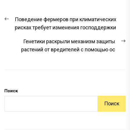
НАВИГАЦИЯ
Предыдущая
Поведение фермеров при климатических
ПО
запись:
рисках требует изменения господдержки
ЗАПИСЯМ
С
Генетики раскрыли механизм защиты
з
растений от вредителей с помощью ос
Поиск
Поиск