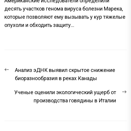
Американские исследователи определили
десять участков генома вируса болезни Марека,
которые позволяют ему вызывать у кур тяжелые
опухоли и обходить защиту...
НАВИГАЦИЯ
Предыдущая
Анализ эДНК выявил скрытое снижение
ПО
запись:
биоразнообразия в реках Канады
ЗАПИСЯМ
С
Ученые оценили экологический ущерб от
з
производства говядины в Италии