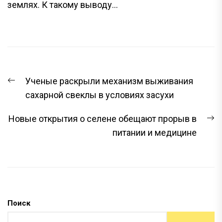
землях. К такому выводу...
НАВИГАЦИЯ
Предыдущая
Ученые раскрыли механизм выживания
ПО
запись:
сахарной свеклы в условиях засухи
ЗАПИСЯМ
С
Новые открытия о селене обещают прорыв в
з
питании и медицине
Поиск