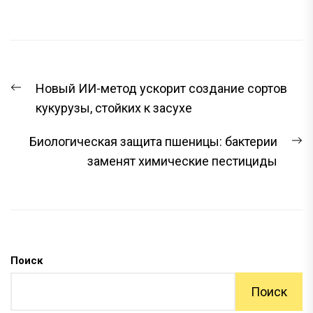
НАВИГАЦИЯ
Предыдущая
Новый ИИ-метод ускорит создание сортов
ПО
запись:
кукурузы, стойких к засухе
ЗАПИСЯМ
С
Биологическая защита пшеницы: бактерии
з
заменят химические пестициды
Поиск
Поиск