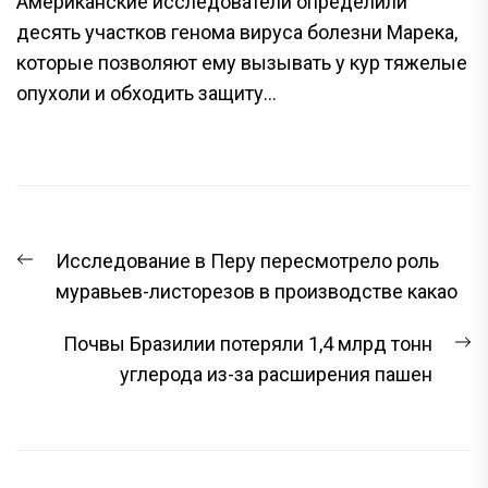
Американские исследователи определили
десять участков генома вируса болезни Марека,
которые позволяют ему вызывать у кур тяжелые
опухоли и обходить защиту...
НАВИГАЦИЯ
Предыдущая
Исследование в Перу пересмотрело роль
ПО
запись:
муравьев-листорезов в производстве какао
ЗАПИСЯМ
С
Почвы Бразилии потеряли 1,4 млрд тонн
з
углерода из-за расширения пашен