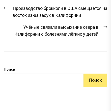
НАВИГАЦИЯ
Предыдущая
Производство брокколи в США смещается на
ПО
запись:
восток из-за засух в Калифорнии
ЗАПИСЯМ
С
Учёные связали высыхание озера в
з
Калифорнии с болезнями лёгких у детей
Поиск
Поиск