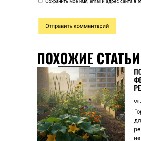
Сохранить моё имя, email и адрес сайта в
ПОХОЖИЕ СТАТЬИ
П
Ф
Р
ОЛ
Го
дл
ре
не