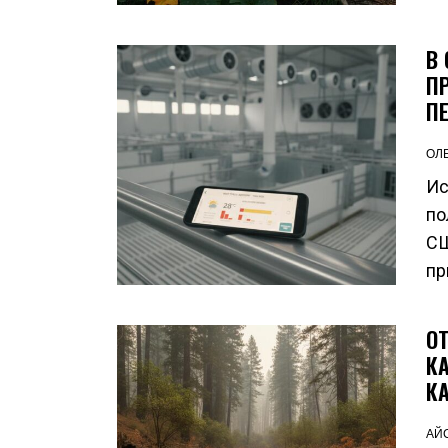
В
П
П
ОЛ
Ис
по
СШ
пр
О
К
К
АЙ