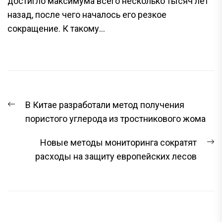
достигло максимума всего несколько тысяч лет
назад, после чего началось его резкое
сокращение. К такому...
НАВИГАЦИЯ
Предыдущая
В Китае разработали метод получения
ПО
запись:
пористого углерода из тростникового жома
ЗАПИСЯМ
С
Новые методы мониторинга сократят
з
расходы на защиту европейских лесов