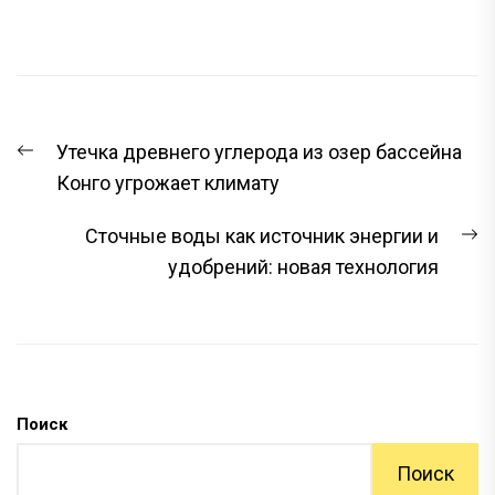
НАВИГАЦИЯ
Предыдущая
Утечка древнего углерода из озер бассейна
ПО
запись:
Конго угрожает климату
ЗАПИСЯМ
С
Сточные воды как источник энергии и
з
удобрений: новая технология
Поиск
Поиск