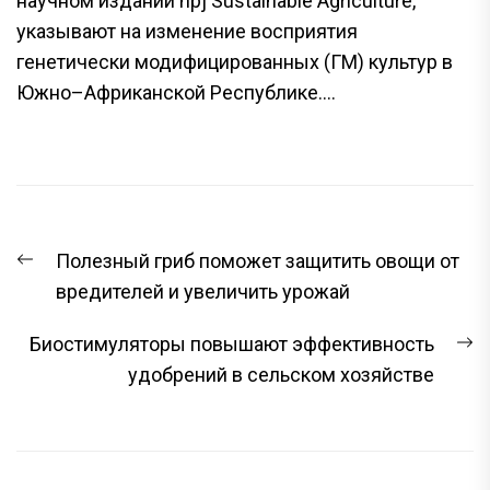
научном издании npj Sustainable Agriculture,
указывают на изменение восприятия
генетически модифицированных (ГМ) культур в
Южно–Африканской Республике....
НАВИГАЦИЯ
Предыдущая
Полезный гриб поможет защитить овощи от
ПО
запись:
вредителей и увеличить урожай
ЗАПИСЯМ
С
Биостимуляторы повышают эффективность
з
удобрений в сельском хозяйстве