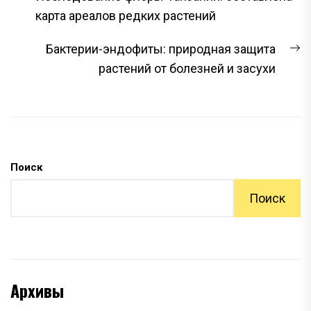
ПО
запись:
карта ареалов редких растений
ЗАПИСЯМ
С
Бактерии-эндофиты: природная защита
з
растений от болезней и засухи
Поиск
Поиск
Архивы