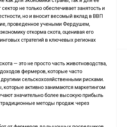
 как для экономики страны, так и для ее
 сектор не только обеспечивает занятость и
стности, но и вносит весомый вклад в ВВП
ние, проведенное учеными Фердушем,
экономику откорма скота, оценивая его
инговых стратегий в ключевых регионах
скота — это не просто часть животноводства,
доходов фермеров, которые часто
и другими сельскохозяйственными рисками.
, которые активно занимаются маркетингом
учают значительно более высокую прибыль
на традиционные методы продаж через
бот от фермеров до рыночных посредников,