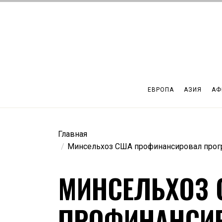
Перейти
к
содержимому
ЕВРОПА
АЗИЯ
АФ
Главная
Минсельхоз США профинансировал прог
МИНСЕЛЬХОЗ 
ПРОФИНАНСИ