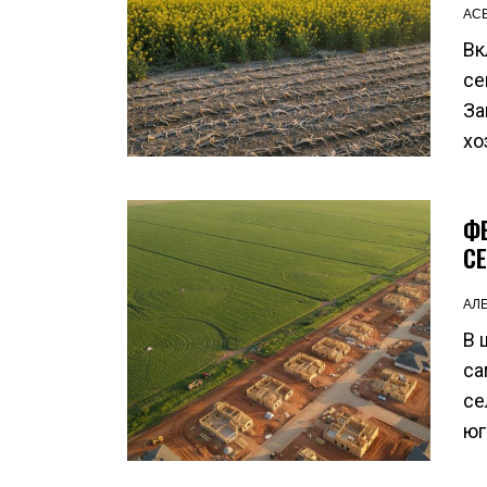
АС
Вк
се
За
хо
Ф
С
АЛ
В 
са
се
юг