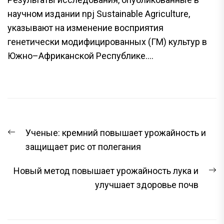
научном издании npj Sustainable Agriculture,
указывают на изменение восприятия
генетически модифицированных (ГМ) культур в
Южно–Африканской Республике....
НАВИГАЦИЯ
Предыдущая
Ученые: кремний повышает урожайность и
ПО
запись:
защищает рис от полегания
ЗАПИСЯМ
С
Новый метод повышает урожайность лука и
з
улучшает здоровье почв