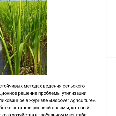
 устойчивых методах ведения сельского
юционное решение проблемы утилизации
икованное в журнале «Discover Agriculture»,
ботке остатков рисовой соломы, который
кого хозяйства в глобальном масштабе.