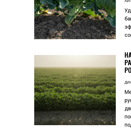
АЙ
Уд
ба
эф
со
Н
Р
Р
ДИ
Ме
ру
дв
по
по