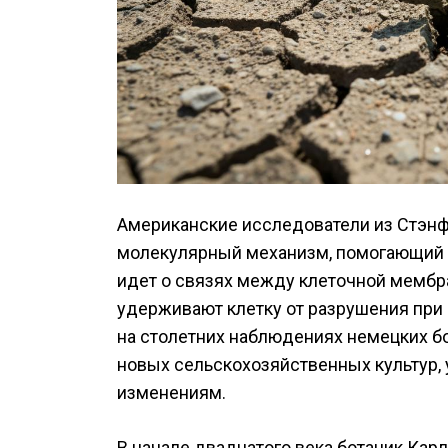
Американские исследователи из Стэн
молекулярный механизм, помогающий р
идет о связях между клеточной мембра
удерживают клетку от разрушения при 
на столетних наблюдениях немецких бо
новых сельскохозяйственных культур,
изменениям.
В начале двадцатого века ботаник Кар