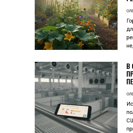
ОЛ
Го
дл
ре
не
В
П
П
ОЛ
Ис
по
СШ
пр