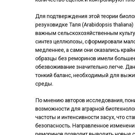
Для подтверждения этой теории биоло
резуховидке Таля (Arabidopsis thalian
важным сельскохозяйственным культу
синтез целлюлозы, сформировали мало 
медленнее, а сами они оказались крайн
образцы без реморинов имели большее
обезвоживание значительно легче. Да
тонкий баланс, необходимый для выжи
среды.
По мнению авторов исследования, пон
возможности для аграрной биотехнолог
частоты и интенсивности засух, что ст
безопасность. Направленное изменени
реморинов позволит выводить новые со