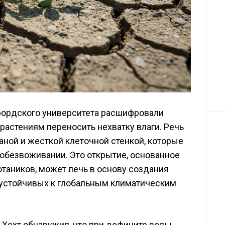
фордского университета расшифровали
астениям переносить нехватку влаги. Речь
ной и жесткой клеточной стенкой, которые
обезвоживании. Это открытие, основанное
таников, может лечь в основу создания
 устойчивых к глобальным климатическим
л Хехт обнаружил, что при дефиците воды