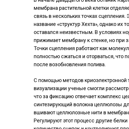
мембрана растительной клетки отделяет
связь в нескольких точках сцепления.
название «структур Хехта», однако их
оставался неизвестным. В условиях н
прижимает мембрану к стенке, но при з
Точки сцепления работают как молеку
полностью сжаться и оторваться, что 
после возобновления полива.
С помощью методов криоэлектронной
визуализации ученые смогли рассмотре
что за фиксацию отвечает комплекс ц
синтезирующий волокна целлюлозы для
вшивают целлюлозные нити в мембрану
Регулируют этот процесс другие белки
количество сцепок и контролируют пло