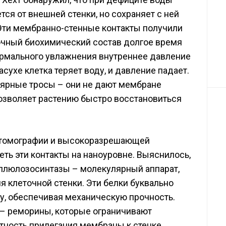
ся от внешней стенки, но сохраняет с ней
 Эти мембранно-стенные контакты получили
 точный биохимический состав долгое время
ормального увлажнения внутреннее давление
асухе клетка теряет воду, и давление падает.
лярные тросы – они не дают мембране
позволяет растению быстро восстановиться
 томографии и высокоразрешающей
ть эти контакты на наноуровне. Выяснилось,
еллюлозосинтазы – молекулярный аппарат,
 клеточной стенки. Эти белки буквально
, обеспечивая механическую прочность.
 – реморины, которые ограничивают
тность прилегания мембраны к стенке.