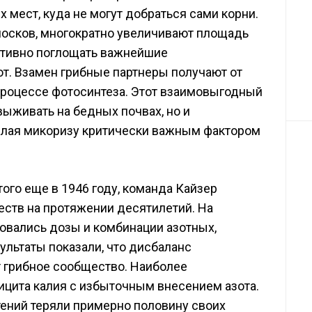
ех мест, куда не могут добраться сами корни.
лосков, многократно увеличивают площадь
ктивно поглощать важнейшие
от. Взамен грибные партнеры получают от
процессе фотосинтеза. Этот взаимовыгодный
выживать на бедных почвах, но и
делая микоризу критически важным фактором
ого еще в 1946 году, команда Кайзер
ств на протяжении десятилетий. На
овались дозы и комбинации азотных,
льтаты показали, что дисбаланс
 грибное сообщество. Наиболее
ицита калия с избыточным внесением азота.
тений теряли примерно половину своих