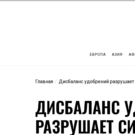
Перейти
к
содержимому
ЕВРОПА
АЗИЯ
АФ
Главная
Дисбаланс удобрений разрушает 
ДИСБАЛАНС У
РАЗРУШАЕТ С