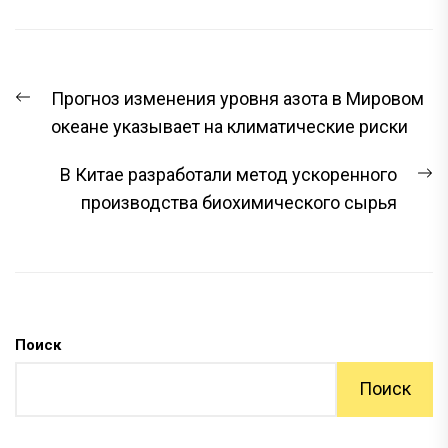
НАВИГАЦИЯ
Предыдущая
Прогноз изменения уровня азота в Мировом
ПО
запись:
океане указывает на климатические риски
ЗАПИСЯМ
С
В Китае разработали метод ускоренного
з
производства биохимического сырья
Поиск
Поиск