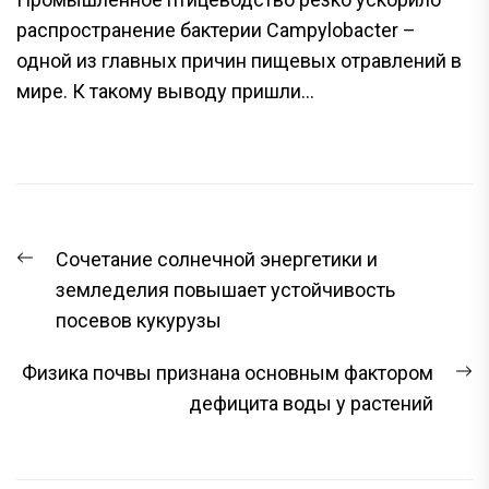
распространение бактерии Campylobacter –
одной из главных причин пищевых отравлений в
мире. К такому выводу пришли...
НАВИГАЦИЯ
Предыдущая
Сочетание солнечной энергетики и
ПО
запись:
земледелия повышает устойчивость
ЗАПИСЯМ
посевов кукурузы
С
Физика почвы признана основным фактором
з
дефицита воды у растений