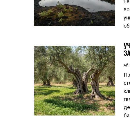
не
во
ун
об
У
З
АЙ
Пр
ст
кл
те
де
би