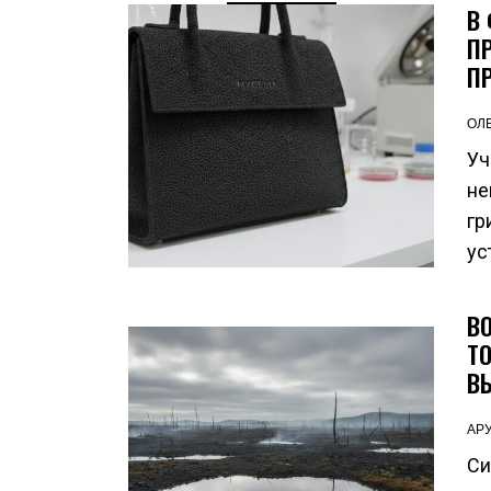
В
П
П
ОЛ
Уч
не
гр
ус
В
Т
В
АР
Си