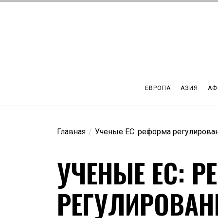
Перейти
к
содержимому
ЕВРОПА
АЗИЯ
АФ
Главная
Ученые ЕС: реформа регулирова
УЧЕНЫЕ ЕС: 
РЕГУЛИРОВАН