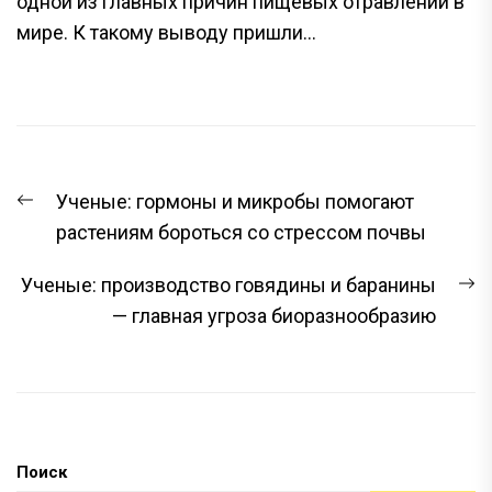
одной из главных причин пищевых отравлений в
мире. К такому выводу пришли...
НАВИГАЦИЯ
Предыдущая
Ученые: гормоны и микробы помогают
ПО
запись:
растениям бороться со стрессом почвы
ЗАПИСЯМ
С
Ученые: производство говядины и баранины
з
— главная угроза биоразнообразию
Поиск