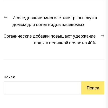
НАВИГАЦИЯ
Предыдущая
Исследование: многолетние травы служат
ПО
запись:
домом для сотен видов насекомых
ЗАПИСЯМ
С
Органические добавки повышают удержание
з
воды в песчаной почве на 40%
Поиск
Поиск