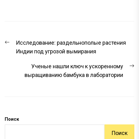
НАВИГАЦИЯ
Предыдущая
Исследование: раздельнополые растения
ПО
запись:
Индии под угрозой вымирания
ЗАПИСЯМ
С
Ученые нашли ключ к ускоренному
з
выращиванию бамбука в лаборатории
Поиск
Поиск