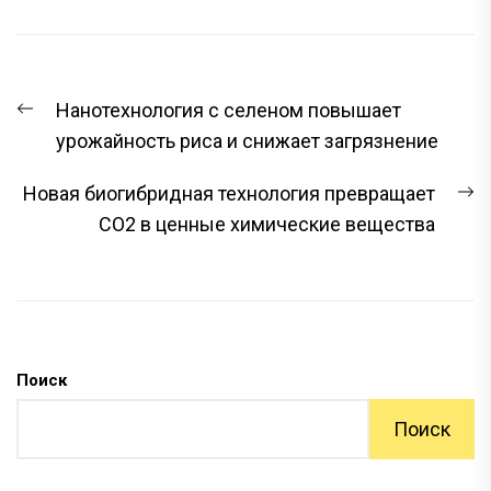
НАВИГАЦИЯ
Предыдущая
Нанотехнология с селеном повышает
ПО
запись:
урожайность риса и снижает загрязнение
ЗАПИСЯМ
С
Новая биогибридная технология превращает
з
CO2 в ценные химические вещества
Поиск
Поиск