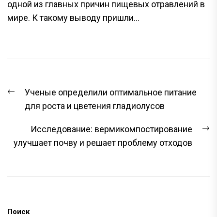
одной из главных причин пищевых отравлений в
мире. К такому выводу пришли...
НАВИГАЦИЯ
Предыдущая
Ученые определили оптимальное питание
ПО
запись:
для роста и цветения гладиолусов
ЗАПИСЯМ
С
Исследование: вермикомпостирование
з
улучшает почву и решает проблему отходов
Поиск