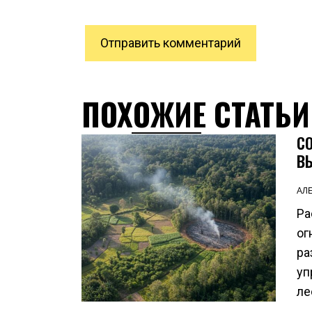
ПОХОЖИЕ СТАТЬИ
С
В
АЛ
Ра
ог
ра
уп
ле