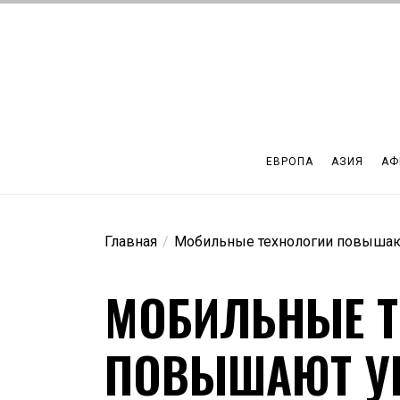
Перейти
к
содержимому
ЕВРОПА
АЗИЯ
АФ
Главная
Мобильные технологии повышаю
МОБИЛЬНЫЕ Т
ПОВЫШАЮТ У