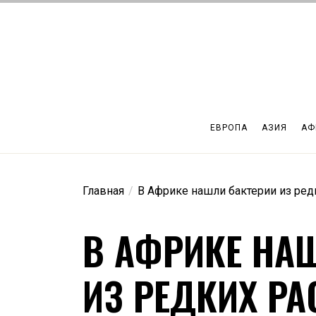
Перейти
к
содержимому
ЕВРОПА
АЗИЯ
АФ
Главная
В Африке нашли бактерии из ред
В АФРИКЕ НА
ИЗ РЕДКИХ РА