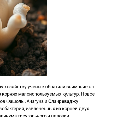
му хозяйству ученые обратили внимание на
в корнях малоиспользуемых культур. Новое
ов Фашолы, Анагуна и Оланреваджу
обактерий, извлеченных из корней двух
алинума треугольного и целозии