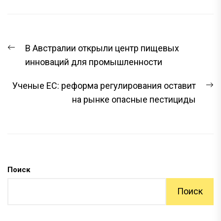
НАВИГАЦИЯ
Предыдущая
В Австралии открыли центр пищевых
ПО
запись:
инноваций для промышленности
ЗАПИСЯМ
С
Ученые ЕС: реформа регулирования оставит
з
на рынке опасные пестициды
Поиск
Поиск